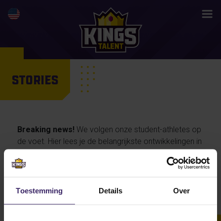
STORIES
Breaking news!
We volgen onze student-athletes op
de voet. Hier lees je de belangrijkste ontwikkelingen in
hun activiteiten en prestaties, maar ook de
persoonlijke verhalen van onze talenten… en straks
misschien wel jouw life changing story.
Toestemming
Details
Over