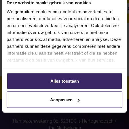
Deze website maakt gebruik van cookies
SHOW ALL
WEEKLY UPDATE
#FROMTHEBOARDRO
We gebruiken cookies om content en advertenties te
personaliseren, om functies voor social media te bieden
en om ons websiteverkeer te analyseren. Ook delen we
informatie over uw gebruik van onze site met onze
Unfortunately, for this athlete
partners voor social media, adverteren en analyse. Deze
(Bas Gozeling)
were no stories
partners kunnen deze gegevens combineren met andere
found.
informatie die u aan ze heeft verstrekt of die ze hebben
verzameld op basis van uw gebruik van hun services.
Alles toestaan
Aanpassen
Hambakenwetering 8b,
5231DC
's-Hertogenbosch
/
The Netherlands