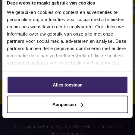
Deze website maakt gebruik van cookies
SHOW ALL
WEEKLY UPDATE
#FROMTHEBOARDRO
We gebruiken cookies om content en advertenties te
personaliseren, om functies voor social media te bieden
en om ons websiteverkeer te analyseren. Ook delen we
informatie over uw gebruik van onze site met onze
Unfortunately, for this athlete
partners voor social media, adverteren en analyse. Deze
(Anouk Knuvers)
were no stories
partners kunnen deze gegevens combineren met andere
found.
informatie die u aan ze heeft verstrekt of die ze hebben
verzameld op basis van uw gebruik van hun services.
Alles toestaan
Aanpassen
Hambakenwetering 8b,
5231DC
's-Hertogenbosch
/
The Netherlands