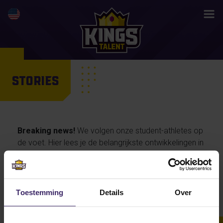
STORIES
Breaking news!
We volgen onze student-athletes op
de voet. Hier lees je de belangrijkste ontwikkelingen in
hun activiteiten en prestaties, maar ook de
persoonlijke verhalen van onze talenten… en straks
misschien wel jouw life changing story.
Toestemming
Details
Over