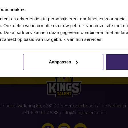
 van cookies
r this athlete
(Amber Brouwer)
ent en advertenties te personaliseren, om functies voor social
. Ook delen we informatie over uw gebruik van onze site met on
e. Deze partners kunnen deze gegevens combineren met andere i
erzameld op basis van uw gebruik van hun services.
Aanpassen
ambakenwetering 8b,
5231DC
's-Hertogenbosch
/ The Netherlan
+31 6 39 61 45 38
/
info@kingstalent.com