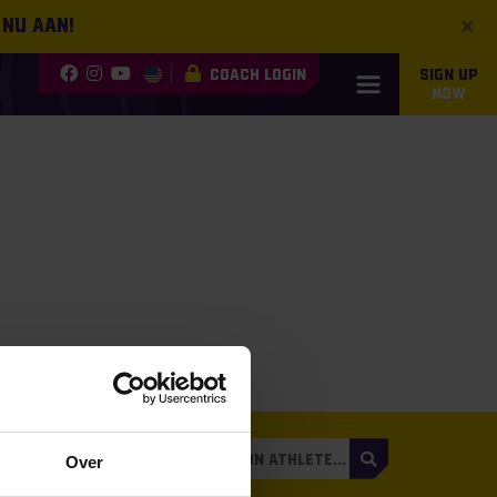
×
 nu aan!
COACH LOGIN
SIGN UP
NOW
3
Over