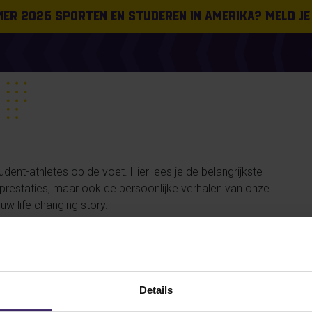
omer 2026 sporten en studeren in Amerika? Meld je
ent-athletes op de voet. Hier lees je de belangrijkste
n prestaties, maar ook de persoonlijke verhalen van onze
uw life changing story.
#FROMTHEBOARDROOM
PLACEMENT
SUCCESS STORIES
Details